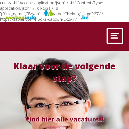
curl -v -H "Accept: application/json" \ -H "Content-Type:
application/json" \ -X POST \ -d
'{"first_name":"Bryan","last_name":"Helmig","age":27}' \
https://zapier.com/hooks/catch/n/Lx2RH/
Klaar voor de volgende
stap?
Vind hier alle vacatures!