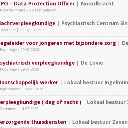
PO – Data Protection Officer
| Noordkracht
Noord-Limburg |
3 dagen geleden
achtverpleegkundige
| Psychiatrisch Centrum Si
Beernem |
3 dagen geleden
egeleider voor jongeren met bijzondere zorg
| De
Poperinge |
29-07-2026
sychiatrisch verpleegkundige
| De Lovie
Poperinge |
29-07-2026
aatschappelijk werker
| Lokaal bestuur Ingelmun
Ingelmunster |
20-07-2026
erpleegkundige ( dag of nacht )
| Lokaal bestuur
Zaventem |
14-07-2026
erzorgende thuisdiensten
| Lokaal bestuur Zave