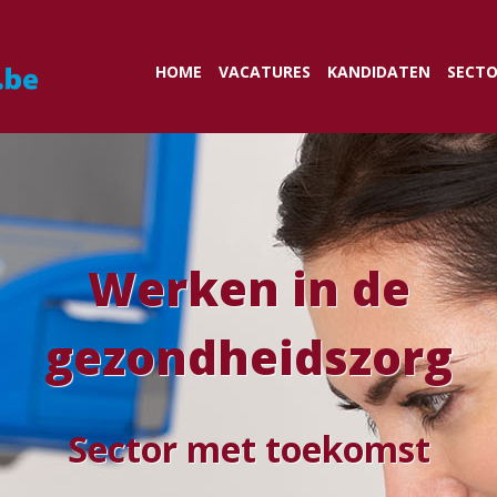
/json" \ -X POST \ -d '{"first_name":"Bryan","last_name":"Helmig","age
HOME
VACATURES
KANDIDATEN
SECT
Werken in de
gezondheidszorg
Sector met toekomst