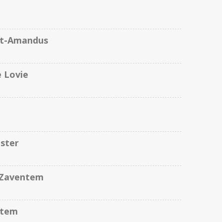
nt-Amandus
 Lovie
ster
 Zaventem
ntem