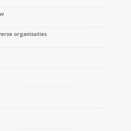
ow
verse organisaties