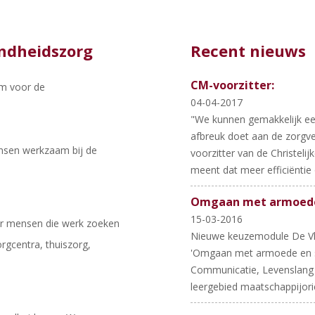
ondheidszorg
Recent nieuws
CM-voorzitter:
rm voor de
04-04-2017
"We kunnen gemakkelijk een
afbreuk doet aan de zorgve
nsen werkzaam bij de
voorzitter van de Christeli
meent dat meer efficiëntie o
Omgaan met armoede e
15-03-2016
or mensen die werk zoeken
Nieuwe keuzemodule De Vl
rgcentra, thuiszorg,
'Omgaan met armoede en soci
Communicatie, Levenslang
leergebied maatschappijorië