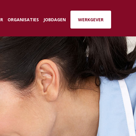
":27}' \ https://zapier.com/hooks/catch/n/Lx2RH/
OR
ORGANISATIES
JOBDAGEN
WERKGEVER