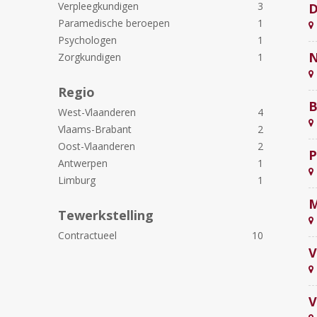
Verpleegkundigen
3
D
Paramedische beroepen
1
Psychologen
1
N
Zorgkundigen
1
Regio
B
West-Vlaanderen
4
Vlaams-Brabant
2
Oost-Vlaanderen
2
P
Antwerpen
1
Limburg
1
M
Tewerkstelling
Contractueel
10
V
V