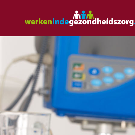
curl -v -H "Accept: application/json" \ -H "Content-Type: application