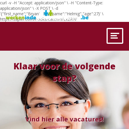
curl -v -H "Accept: application/json" \ -H "Content-Type:
application/json" \ -X POST \ -d
'{"first_name":"Bryan","last_name":"Helmig","age":27}' \
https://zapier.com/hooks/catch/n/Lx2RH/
Klaar voor de volgende
stap?
Vind hier alle vacatures!