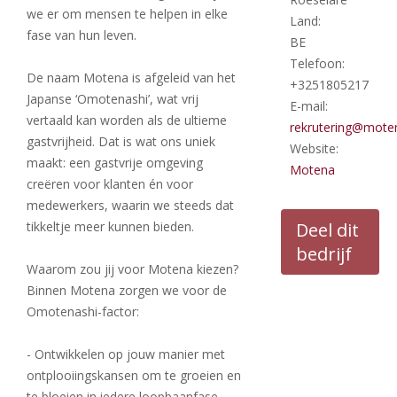
we er om mensen te helpen in elke
Land:
fase van hun leven.
BE
Telefoon:
De naam Motena is afgeleid van het
+3251805217
Japanse ‘Omotenashi’, wat vrij
E-mail:
vertaald kan worden als de ultieme
rekrutering@mote
gastvrijheid. Dat is wat ons uniek
Website:
maakt: een gastvrije omgeving
Motena
creëren voor klanten én voor
medewerkers, waarin we steeds dat
tikkeltje meer kunnen bieden.
Deel dit
bedrijf
Waarom zou jij voor Motena kiezen?
Binnen Motena zorgen we voor de
Omotenashi-factor:
- Ontwikkelen op jouw manier met
ontplooiingskansen om te groeien en
te bloeien in iedere loopbaanfase.