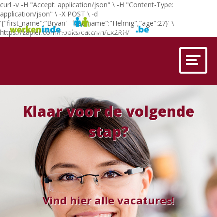
curl -v -H "Accept: application/json" \ -H "Content-Type:
application/json" \ -X POST \ -d
'{"first_name":"Bryan","last_name":"Helmig","age":27}' \
https://zapier.com/hooks/catch/n/Lx2RH/
Klaar voor de volgende
stap?
Vind hier alle vacatures!