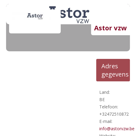
Astor vzw
Adres
gegevens
Land:
BE
Telefoon:
+32472510872
E-mail:
info@astorvzw.be
Website: