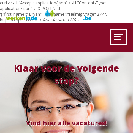
curl -v -H "Accept: application/json" \ -H "Content-Type:
application/json" \ -X POST \ -d
'{"first_name":"Bryan","last_name":"Helmig","age":27}' \
https://zapier.com/hooks/catch/n/Lx2RH/
Klaar voor de volgende
stap?
Vind hier alle vacatures!