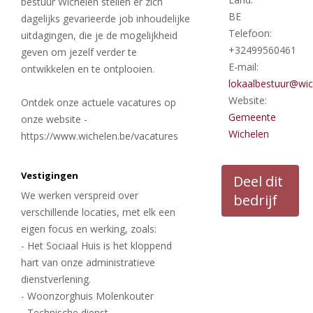
bestuur Wichelen stellen er zich
BE
dagelijks gevarieerde job inhoudelijke
Telefoon:
uitdagingen, die je de mogelijkheid
+32499560461
geven om jezelf verder te
E-mail:
ontwikkelen en te ontplooien.
lokaalbestuur@wic
Website:
Ontdek onze actuele vacatures op
Gemeente
onze website -
Wichelen
https://www.wichelen.be/vacatures
Vestigingen
Deel dit
We werken verspreid over
bedrijf
verschillende locaties, met elk een
eigen focus en werking, zoals:
- Het Sociaal Huis is het kloppend
hart van onze administratieve
dienstverlening.
- Woonzorghuis Molenkouter
- Technische dienst